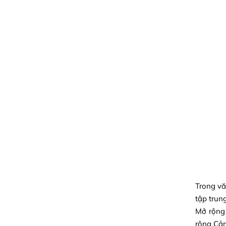
Trong vă
tập trun
Mở rộng
rộng Cả