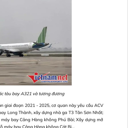
ác tàu bay A321 và tương đương
ạn giai đoạn 2021 - 2025, cơ quan này yêu cầu ACV
n bay Long Thành, xây dựng nhà ga T3 Tân Sơn Nhất;
ỗ máy bay Cảng Hàng không Phú Bài; Xây dựng mở
đỗ máy bay Cảng Hàng không Cát Bi…