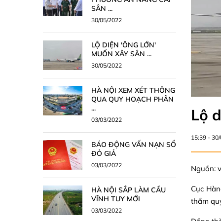
SÂN ...
30/05/2022
LỘ DIỆN 'ÔNG LỚN'
MUỐN XÂY SÂN ...
30/05/2022
HÀ NỘI XEM XÉT THÔNG
QUA QUY HOẠCH PHÂN
...
Lộ d
03/03/2022
15:39 - 30
BÁO ĐỘNG VẤN NẠN SỔ
ĐỎ GIẢ
03/03/2022
Nguồn: v
Cục Hàn
HÀ NỘI SẮP LÀM CẦU
VĨNH TUY MỚI
thẩm quy
03/03/2022