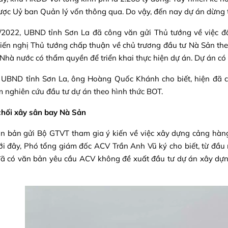
ợc Uỷ ban Quản lý vốn thông qua. Do vậy, đến nay dự án dừng t
/2022, UBND tỉnh Sơn La đã công văn gửi Thủ tướng về việc đ
iến nghị Thủ tướng chấp thuận về chủ trương đầu tư Nà Sản th
Nhà nước có thẩm quyền để triển khai thực hiện dự án. Dự án có
h UBND tỉnh Sơn La, ông Hoàng Quốc Khánh cho biết, hiện đã 
 nghiên cứu đầu tư dự án theo hình thức BOT.
chối xây sân bay Nà Sản
n bản gửi Bộ GTVT tham gia ý kiến về việc xây dựng cảng hàn
i đây, Phó tổng giám đốc ACV Trần Anh Vũ ký cho biết, từ đầ
đã có văn bản yêu cầu ACV không đề xuất đầu tư dự án xây dự