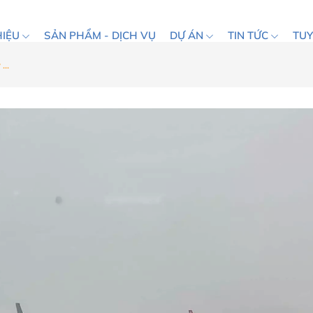
HIỆU
SẢN PHẨM - DỊCH VỤ
DỰ ÁN
TIN TỨC
TU
...