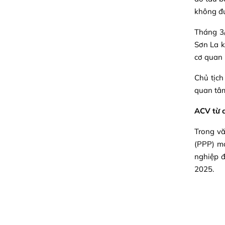
không đư
Tháng 3
Sơn La k
cơ quan 
Chủ tịc
quan tâm
ACV từ 
Trong vă
(PPP) mớ
nghiệp 
2025.