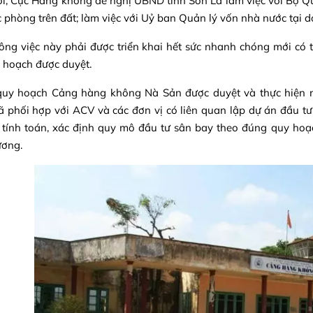
i, Cục Hàng không đề nghị UBND tỉnh Sơn La làm việc với Bộ Qu
 phòng trên đất; làm việc với Uỷ ban Quản lý vốn nhà nước tại d
ông việc này phải được triển khai hết sức nhanh chóng mới c
 hoạch được duyệt.
quy hoạch Cảng hàng không Nà Sản được duyệt và thực hiện
 phối hợp với ACV và các đơn vị có liên quan lập dự án đầu tư
tính toán, xác định quy mô đầu tư sân bay theo đúng quy hoạ
ương.