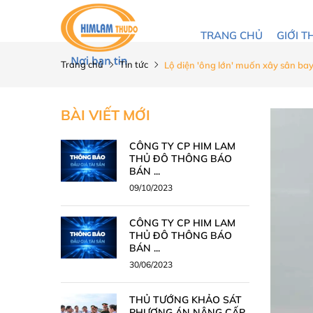
TRANG CHỦ
GIỚI T
Trang chủ
Tin tức
Lộ diện 'ông lớn' muốn xây sân bay 
BÀI VIẾT MỚI
CÔNG TY CP HIM LAM
THỦ ĐÔ THÔNG BÁO
BÁN ...
09/10/2023
CÔNG TY CP HIM LAM
THỦ ĐÔ THÔNG BÁO
BÁN ...
30/06/2023
THỦ TƯỚNG KHẢO SÁT
PHƯƠNG ÁN NÂNG CẤP