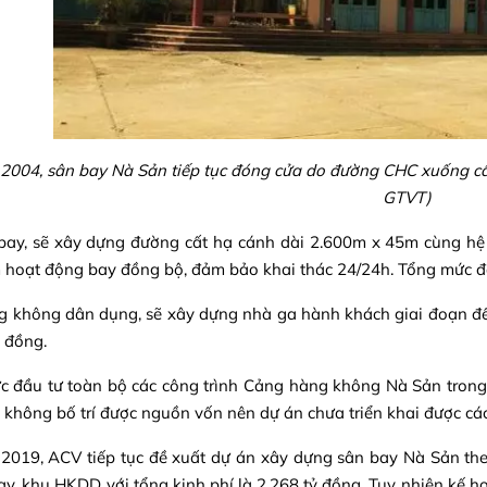
004, sân bay Nà Sản tiếp tục đóng cửa do đường CHC xuống cấ
GTVT)
bay, sẽ xây dựng đường cất hạ cánh dài 2.600m x 45m cùng hệ t
hoạt động bay đồng bộ, đảm bảo khai thác 24/24h. Tổng mức đầ
 không dân dụng, sẽ xây dựng nhà ga hành khách giai đoạn đế
ỷ đồng.
 đầu tư toàn bộ các công trình Cảng hàng không Nà Sản trong
 không bố trí được nguồn vốn nên dự án chưa triển khai được các
2019, ACV tiếp tục đề xuất dự án xây dựng sân bay Nà Sản th
ay, khu HKDD với tổng kinh phí là 2.268 tỷ đồng. Tuy nhiên kế