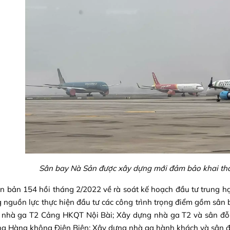
Sân bay Nà Sản được xây dựng mới đảm bảo khai th
n bản 154 hồi tháng 2/2022 về rà soát kế hoạch đầu tư trung h
g nguồn lực thực hiện đầu tư các công trình trọng điểm gồm sâ
 nhà ga T2 Cảng HKQT Nội Bài; Xây dựng nhà ga T2 và sân đ
ng Hàng không Điện Biên; Xây dựng nhà ga hành khách và sân 