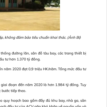
p, không đảm bảo tiêu chuẩn khai thác. (Ảnh Bộ
hống đường lăn, sân đỗ tàu bay, các trang thiết bị
u tư hơn 1.370 tỷ đồng.
n năm 2020 đạt 0,9 triệu HK/năm. Tổng mức đầu tư
 giai đoạn đến năm 2020 là hơn 1.984 tỷ đồng. Tuy
 bước tiếp theo.
eo quy hoạch bao gồm đầy đủ khu bay, nhà ga, sân
 hoạch đầu tư của ACV gặp khó khăn về nguồn vốn và