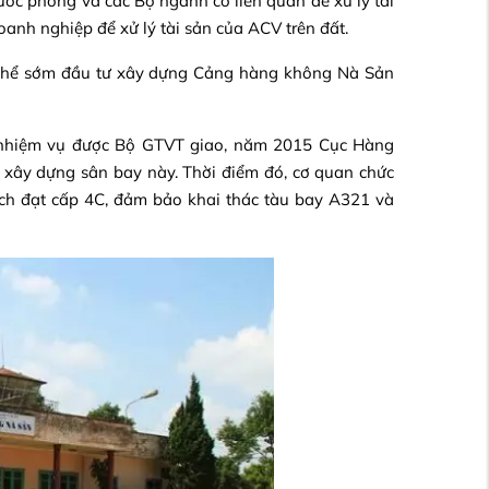
ốc phòng và các Bộ ngành có liên quan để xử lý tài
oanh nghiệp để xử lý tài sản của ACV trên đất.
ó thể sớm đầu tư xây dựng Cảng hàng không Nà Sản
 nhiệm vụ được Bộ GTVT giao, năm 2015 Cục Hàng
 xây dựng sân bay này. Thời điểm đó, cơ quan chức
ch đạt cấp 4C, đảm bảo khai thác tàu bay A321 và