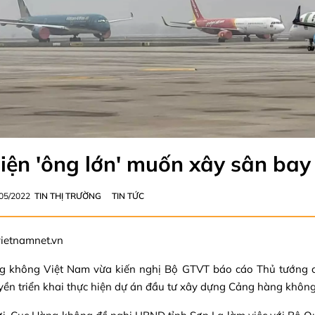
iện 'ông lớn' muốn xây sân bay
/05/2022
TIN THỊ TRƯỜNG
TIN TỨC
ietnamnet.vn
g không Việt Nam vừa kiến nghị Bộ GTVT báo cáo Thủ tướng 
ền triển khai thực hiện dự án đầu tư xây dựng Cảng hàng khôn