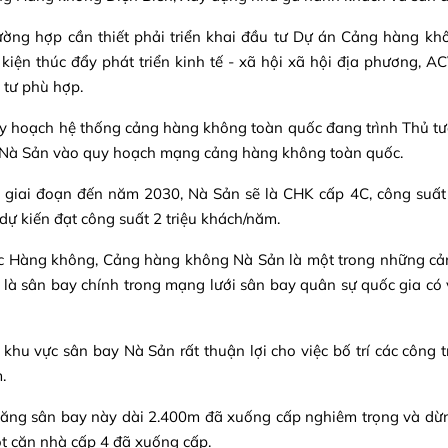
rường hợp cần thiết phải triển khai đầu tư Dự án Cảng hàng 
 kiện thúc đẩy phát triển kinh tế - xã hội xã hội địa phương, 
 tư phù hợp.
y hoạch hệ thống cảng hàng không toàn quốc đang trình Thủ t
 Nà Sản vào quy hoạch mạng cảng hàng không toàn quốc.
 giai đoạn đến năm 2030, Nà Sản sẽ là CHK cấp 4C, công suất
dự kiến đạt công suất 2 triệu khách/năm.
c Hàng không, Cảng hàng không Nà Sản là một trong những cản
, là sân bay chính trong mạng lưới sân bay quân sự quốc gia có 
 khu vực sân bay Nà Sản rất thuận lợi cho việc bố trí các công
.
ăng sân bay này dài 2.400m đã xuống cấp nghiêm trọng và dừn
ột căn nhà cấp 4 đã xuống cấp.