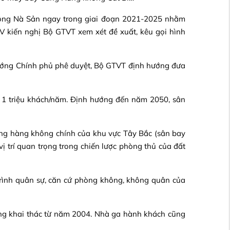
không Nà Sản ngay trong giai đoạn 2021-2025 nhằm
ACV kiến nghị Bộ GTVT xem xét đề xuất, kêu gọi hình
ướng Chính phủ phê duyệt, Bộ GTVT định hướng đưa
 1 triệu khách/năm. Định hướng đến năm 2050, sân
g hàng không chính của khu vực Tây Bắc (sân bay
vị trí quan trọng trong chiến lược phòng thủ của đất
 trình quân sự, căn cứ phòng không, không quân của
g khai thác từ năm 2004. Nhà ga hành khách cũng