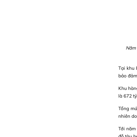
Năm 2
Tại khu 
bảo đảm 
Khu hàng
là 672 t
Tổng mức
nhiên do
Tới năm 
đỗ tàu b