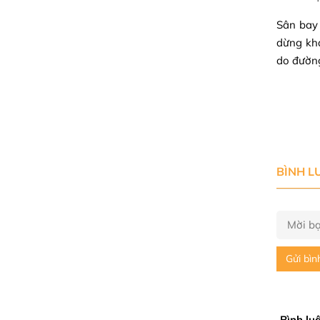
Sân bay
dừng kha
do đường
BÌNH L
Gửi bìn
Bình lu